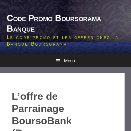
Aller
au
contenu
Code Promo Boursorama
Banque
Le code promo et les offres chez la
Banque Boursorama
Menu
L’offre de
Parrainage
BoursoBank