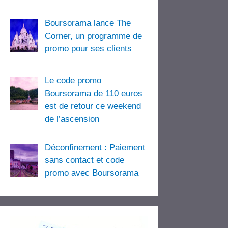
Boursorama lance The
Corner, un programme de
promo pour ses clients
Le code promo
Boursorama de 110 euros
est de retour ce weekend
de l’ascension
Déconfinement : Paiement
sans contact et code
promo avec Boursorama