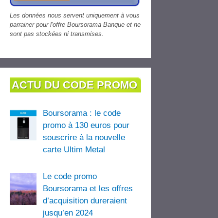
Les données nous servent uniquement à vous
parrainer pour l'offre Boursorama Banque et ne
sont pas stockées ni transmises.
ACTU DU CODE PROMO
Boursorama : le code
promo à 130 euros pour
souscrire à la nouvelle
carte Ultim Metal
Le code promo
Boursorama et les offres
d’acquisition dureraient
jusqu’en 2024