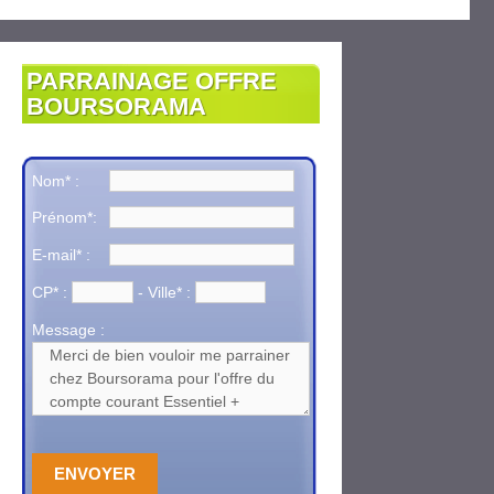
PARRAINAGE OFFRE
BOURSORAMA
Nom* :
Prénom*:
E-mail* :
CP* :
- Ville* :
Message :